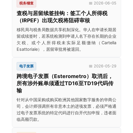
税务稽查
📅 2026-06-05
查税与居留续签挂钩：签工个人所得税
（IRPEF）出现欠税将阻碍审核
移民局与税务局数据共享机制深化。华人在申请长期居
留或续签时，若系统检测到申请人名下存在长期的企业
欠税、或个人所得税未实际足额缴纳（Cartella
Esattoriale），居留审批将被退回。
电子发票
📅 2026-05-29
跨境电子发票（Esterometro）取消后，
所有涉外账单须通过TD16至TD19代码传
输
针对从中国采购或购买欧洲其他国家数字服务的华商公
司，会计师强调所有非意本土的进项发票，必须严格通
过电子发票系统的特定代码进行自开代扣申报，违者面
临高额罚款。