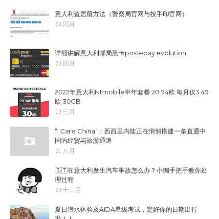
意大利查居留方法（警察局官网与按手印官网）
04 四月
详细讲解意大利邮局黑卡postepay evolution
03 四月
2022年意大利Ntmobile半年套餐 20.94欧 每月仅3.49
欧 30GB
13 三月
“I Care China”：西西里内陆正在悄悄搭建一条直通中
国的经贸与旅游通道
01 八月
🇮🇹在意大利发生汽车事故怎么办？小编手把手教你处
理过程
23 十二月
夏日潜水体验及AIDA星级考试，定好你的日期出行
啦！！