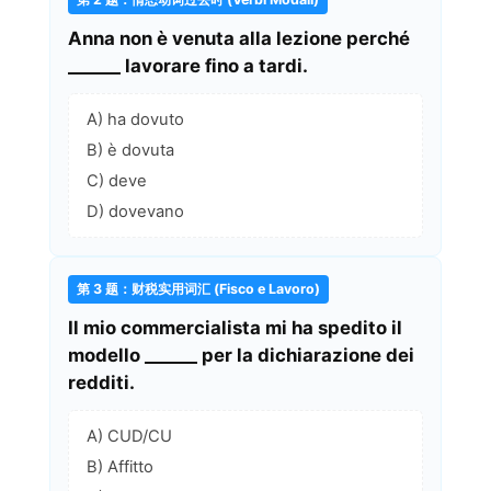
Anna non è venuta alla lezione perché
______ lavorare fino a tardi.
A) ha dovuto
B) è dovuta
C) deve
D) dovevano
第 3 题：财税实用词汇 (Fisco e Lavoro)
Il mio commercialista mi ha spedito il
modello ______ per la dichiarazione dei
redditi.
A) CUD/CU
B) Affitto