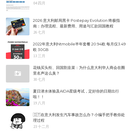
04 四月
2026 意大利邮局黑卡 Postepay Evolution 终极指
南：办理流程、最新费用、用途与汇款回国教程
26 七月
2022年意大利Ntmobile半年套餐 20.94欧 每月仅3.49
欧 30GB
13 三月
花钱买头衔、回国割韭菜：为什么意大利华人商会在圈
里名声这么臭？
30 七月
夏日潜水体验及AIDA星级考试，定好你的日期出行
啦！！
19 八月
🇮🇹在意大利发生汽车事故怎么办？小编手把手教你处
理过程
23 十二月