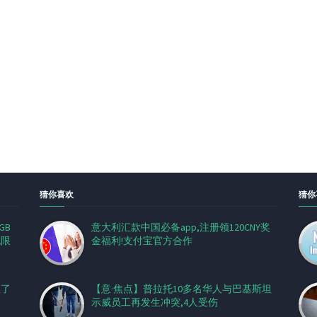
猜你喜欢
猜你
GB
意大利汇款中国必备app,注册领120CNY奖
无限
金福利!支付宝官方合作
握了
【意·焦点】普拉托10多名华人与巴基斯坦
示威员工再发生冲突,4人受伤