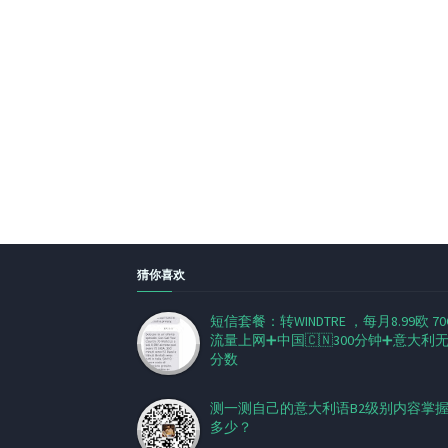
猜你喜欢
短信套餐：转WINDTRE ，每月8.99欧 70
流量上网➕中国🇨🇳300分钟➕意大利
分数
测一测自己的意大利语B2级别内容掌
多少？