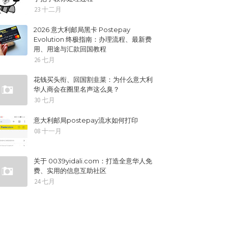
23 十二月
2026 意大利邮局黑卡 Postepay
Evolution 终极指南：办理流程、最新费
用、用途与汇款回国教程
26 七月
花钱买头衔、回国割韭菜：为什么意大利
华人商会在圈里名声这么臭？
30 七月
意大利邮局postepay流水如何打印
08 十一月
关于 0039yidali.com：打造全意华人免
费、实用的信息互助社区
24 七月