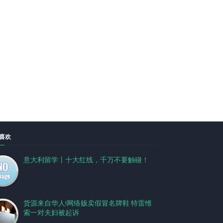
喜欢
意大利留学丨十大红线，千万不要触碰！
货源来自华人!网络贩卖假冒名牌鞋 特雷维
索一对夫妇被起诉