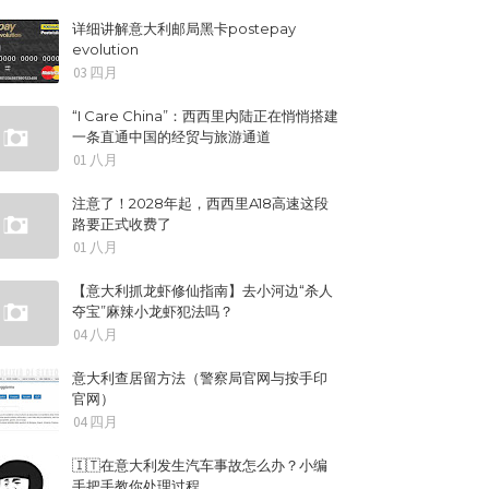
详细讲解意大利邮局黑卡postepay
evolution
03 四月
“I Care China”：西西里内陆正在悄悄搭建
一条直通中国的经贸与旅游通道
01 八月
注意了！2028年起，西西里A18高速这段
路要正式收费了
01 八月
【意大利抓龙虾修仙指南】去小河边“杀人
夺宝”麻辣小龙虾犯法吗？
04 八月
意大利查居留方法（警察局官网与按手印
官网）
04 四月
🇮🇹在意大利发生汽车事故怎么办？小编
手把手教你处理过程