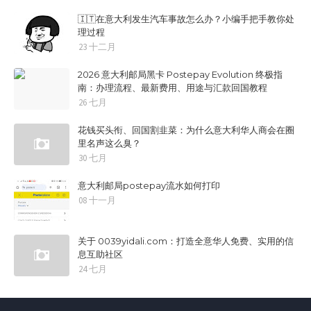
🇮🇹在意大利发生汽车事故怎么办？小编手把手教你处
理过程
23 十二月
2026 意大利邮局黑卡 Postepay Evolution 终极指
南：办理流程、最新费用、用途与汇款回国教程
26 七月
花钱买头衔、回国割韭菜：为什么意大利华人商会在圈
里名声这么臭？
30 七月
意大利邮局postepay流水如何打印
08 十一月
关于 0039yidali.com：打造全意华人免费、实用的信
息互助社区
24 七月