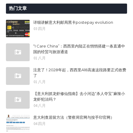
热门文章
详细讲解意大利邮局黑卡postepay evolution
03 四月
“I Care China”：西西里内陆正在悄悄搭建一条直通中
国的经贸与旅游通道
01 八月
注意了！2028年起，西西里A18高速这段路要正式收费
了
01 八月
【意大利抓龙虾修仙指南】去小河边“杀人夺宝”麻辣小
龙虾犯法吗？
04 八月
意大利查居留方法（警察局官网与按手印官网）
04 四月