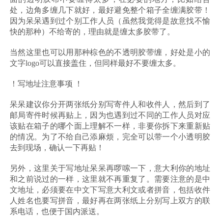
处，边角多缠几下就好，最好避免整个箱子全缠满胶带！
因为呆呆遇到过个别工作人员（虽然我觉得是故意找不愉
快的那种）不给寄的，理由就是缠太多胶带了。
当然这里也可以用那种棕色的不透明胶带缠，好处是小的
文字logo可以直接盖住，但同样最好不要缠太多。
！写地址注意事项 ！
呆呆建议你分开两张纸分别写寄件人和收件人，然后到了
邮局寄件时候再贴上，因为也遇到过不同的工作人员对应
该贴在箱子的哪个面上理解不一样，非要你拆下来重新贴
的情况。为了不给自己添麻烦，完全可以带一个小透明胶
去到现场，确认一下再贴！
另外，这里关于写地址呆呆再啰嗦一下，意大利你的地址
和之前说过的一样，这里就不再重复了。需要注意的是中
文地址，必须要在中文下写意大利文或者拼音，包括收件
人姓名也要写拼音，最好再在两张纸上分别写上双方的联
系电话，也便于国内派送。