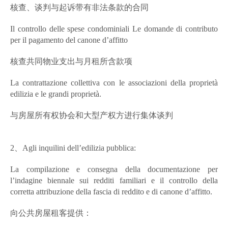
核查、谈判与起诉带有非法条款的合同
Il controllo delle spese condominiali Le domande di contributo
per il pagamento del canone d’affitto
核查共同物业支出与月租所含款项
La contrattazione collettiva con le associazioni della proprietà
edilizia e le grandi proprietà.
与房屋所有权协会和大型产权方进行集体谈判
2、Agli inquilini dell’edilizia pubblica:
La compilazione e consegna della documentazione per
l’indagine biennale sui redditi familiari e il controllo della
corretta attribuzione della fascia di reddito e di canone d’affitto.
向公共房屋租客提供：