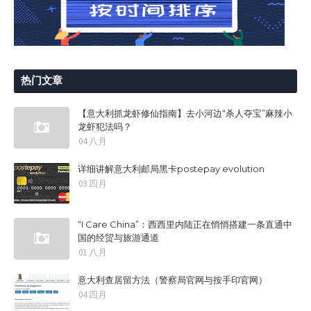
热门文章
【意大利抓龙虾修仙指南】去小河边“杀人夺宝”麻辣小
龙虾犯法吗？
04 八月
详细讲解意大利邮局黑卡postepay evolution
03 四月
“I Care China”：西西里内陆正在悄悄搭建一条直通中
国的经贸与旅游通道
01 八月
意大利查居留方法（警察局官网与按手印官网）
04 四月