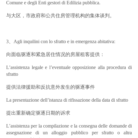
Comune e degli Enti gestori di Edilizia pubblica.
与大区，市政府和公共住房管理机构的集体谈判。
3、Agli inquilini con lo sfratto e in emergenza abitativa:
向面临驱逐和紧急居住情况的房屋租客提供：
L’assistenza legale e l’eventuale opposizione alla procedura di
sfratto
提供法律援助和反抗意外发生的驱逐事件
La presentazione dell’istanza di rifissazione della data di sfratto
提出重新确定驱逐日期的诉求
L’assistenza per la compilazione e la consegna delle domande di
assegnazione di un alloggio pubblico per sfratto o altra