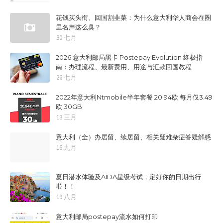
花钱买头衔、回国割韭菜：为什么意大利华人商会在圈
里名声这么臭？
30 七月
2026 意大利邮局黑卡 Postepay Evolution 终极指
南：办理流程、最新费用、用途与汇款回国教程
26 七月
2022年意大利Ntmobile半年套餐 20.94欧 每月仅3.49
欧 30GB
13 三月
意大利（全）办居留、续居留、相关疑难杂症答疑解惑
16 九月
夏日潜水体验及AIDA星级考试，定好你的日期出行
啦！！
19 八月
意大利邮局postepay流水如何打印