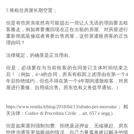
5 将租住房屋长期空置；
但是有些房东依然有可能提出一些让人无语的理由要去租
客搬走，例如将要搬回现在正在出租的房屋、对房屋进行
重新彻底装修或者将要出售房屋，这些算遣散房客的正当
理由吗？
法律规定，的确算是正当理由。
但是，必须要在与当前租客的合同签订主体时间结束之
后！（例如，4+4的合同，房东有权因上述理由在第一个4
年后拒绝续约，但也不得在第一个4年期间遣散租客，对房
屋进行重修、自用或出售。房东也有义务提早通知。）
https://www.rentila.it/blog/2018/04/13/sfratto-per-morosita/；相
关法律：Codice di Procedura Civile ，art. 657 e segg.)
但是如果遇到强制扣费、拒绝退还押金、无端驱赶、房东
拒绝沟通等更加极端的情况，自己力量孤单难以解决的情