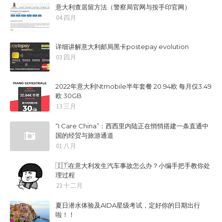
意大利查居留方法（警察局官网与按手印官网）
04 四月
详细讲解意大利邮局黑卡postepay evolution
03 四月
2022年意大利Ntmobile半年套餐 20.94欧 每月仅3.49
欧 30GB
13 三月
“I Care China”：西西里内陆正在悄悄搭建一条直通中
国的经贸与旅游通道
01 八月
🇮🇹在意大利发生汽车事故怎么办？小编手把手教你处
理过程
23 十二月
夏日潜水体验及AIDA星级考试，定好你的日期出行
啦！！