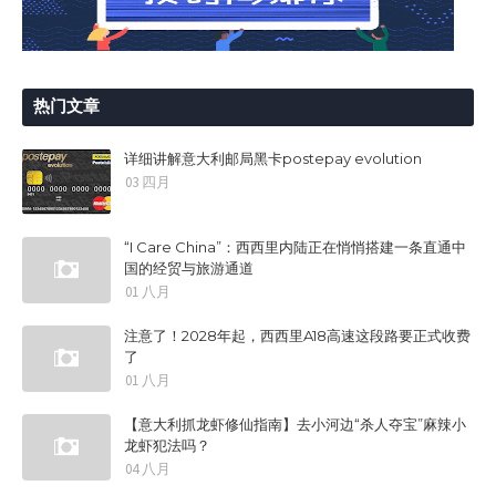
热门文章
详细讲解意大利邮局黑卡postepay evolution
03 四月
“I Care China”：西西里内陆正在悄悄搭建一条直通中
国的经贸与旅游通道
01 八月
注意了！2028年起，西西里A18高速这段路要正式收费
了
01 八月
【意大利抓龙虾修仙指南】去小河边“杀人夺宝”麻辣小
龙虾犯法吗？
04 八月