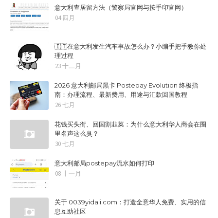
意大利查居留方法（警察局官网与按手印官网）
04 四月
🇮🇹在意大利发生汽车事故怎么办？小编手把手教你处
理过程
23 十二月
2026 意大利邮局黑卡 Postepay Evolution 终极指
南：办理流程、最新费用、用途与汇款回国教程
26 七月
花钱买头衔、回国割韭菜：为什么意大利华人商会在圈
里名声这么臭？
30 七月
意大利邮局postepay流水如何打印
08 十一月
关于 0039yidali.com：打造全意华人免费、实用的信
息互助社区