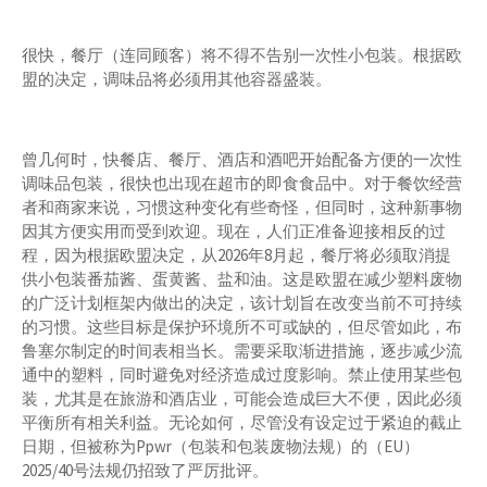
很快，餐厅（连同顾客）将不得不告别一次性小包装。根据欧
盟的决定，调味品将必须用其他容器盛装。
曾几何时，快餐店、餐厅、酒店和酒吧开始配备方便的一次性
调味品包装，很快也出现在超市的即食食品中。对于餐饮经营
者和商家来说，习惯这种变化有些奇怪，但同时，这种新事物
因其方便实用而受到欢迎。现在，人们正准备迎接相反的过
程，因为根据欧盟决定，从2026年8月起，餐厅将必须取消提
供小包装番茄酱、蛋黄酱、盐和油。这是欧盟在减少塑料废物
的广泛计划框架内做出的决定，该计划旨在改变当前不可持续
的习惯。这些目标是保护环境所不可或缺的，但尽管如此，布
鲁塞尔制定的时间表相当长。需要采取渐进措施，逐步减少流
通中的塑料，同时避免对经济造成过度影响。禁止使用某些包
装，尤其是在旅游和酒店业，可能会造成巨大不便，因此必须
平衡所有相关利益。无论如何，尽管没有设定过于紧迫的截止
日期，但被称为Ppwr（包装和包装废物法规）的（EU）
2025/40号法规仍招致了严厉批评。