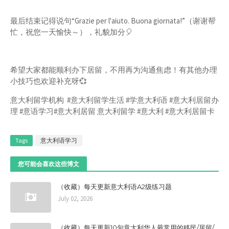
最后结束记得说句“Grazie per l'aiuto. Buona giornata!”（谢谢帮
忙，祝您一天愉快～），礼貌加分🎈
希望大家都能顺利办下居留，不用再为沟通焦虑！有其他办理
小技巧也欢迎补充呀💞
意大利留学机构 #意大利留学生活 #学意大利语 #意大利居留办
理 #意语学习#意大利居留 意大利留学 #意大利 #意大利居留卡
Tags
意大利语学习
您可能会喜欢这些博文
（收藏）每天更新意大利语A2级练习题
July 02, 2026
（收藏）每天更新10句意大利华人最常用的移民/居留/