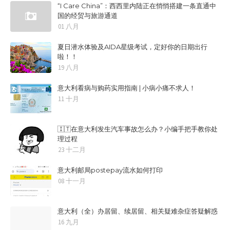
“I Care China”：西西里内陆正在悄悄搭建一条直通中
国的经贸与旅游通道
01 八月
夏日潜水体验及AIDA星级考试，定好你的日期出行
啦！！
19 八月
意大利看病与购药实用指南 | 小病小痛不求人！
11 十月
🇮🇹在意大利发生汽车事故怎么办？小编手把手教你处
理过程
23 十二月
意大利邮局postepay流水如何打印
08 十一月
意大利（全）办居留、续居留、相关疑难杂症答疑解惑
16 九月