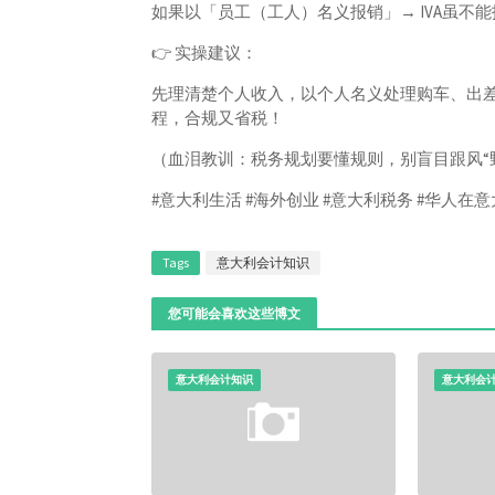
如果以「员工（工人）名义报销」→ IVA虽不能
👉 实操建议：
先理清楚个人收入，以个人名义处理购车、出差等支出
程，合规又省税！
（血泪教训：税务规划要懂规则，别盲目跟风“
#意大利生活 #海外创业 #意大利税务 #华人在意
Tags
意大利会计知识
您可能会喜欢这些博文
意大利会计知识
意大利会