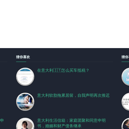
猜你喜欢
猜你
在意大利🇮🇹怎么买车抵税？
意大利软肋拖累居留，自我声明再次推迟
申
意大利生活信箱：家庭团聚和同意申明
书，婚姻和财产债务继承