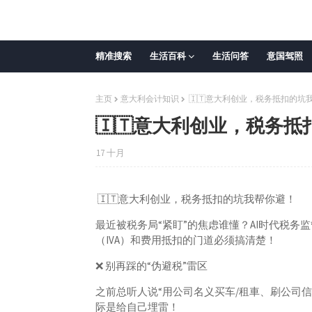
精准搜索
生活百科
生活问答
意国驾照
主页
意大利会计知识
🇮🇹意大利创业，税务抵扣的坑
🇮🇹意大利创业，税务
17 十月
🇮🇹意大利创业，税务抵扣的坑我帮你避！
最近被税务局“紧盯”的焦虑谁懂？AI时代税
（IVA）和费用抵扣的门道必须搞清楚！
❌ 别再踩的“伪避税”雷区
之前总听人说“用公司名义买车/租車、刷公司
际是给自己埋雷！