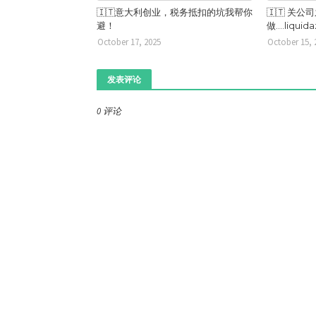
🇮🇹意大利创业，税务抵扣的坑我帮你
🇮🇹 关
避！
做....liquid
October 17, 2025
October 15, 
发表评论
0 评论