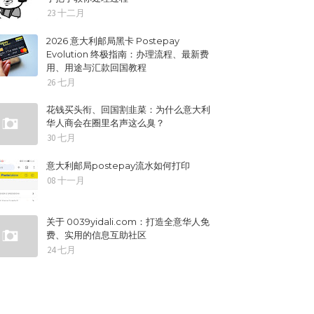
23 十二月
2026 意大利邮局黑卡 Postepay
Evolution 终极指南：办理流程、最新费
用、用途与汇款回国教程
26 七月
花钱买头衔、回国割韭菜：为什么意大利
华人商会在圈里名声这么臭？
30 七月
意大利邮局postepay流水如何打印
08 十一月
关于 0039yidali.com：打造全意华人免
费、实用的信息互助社区
24 七月