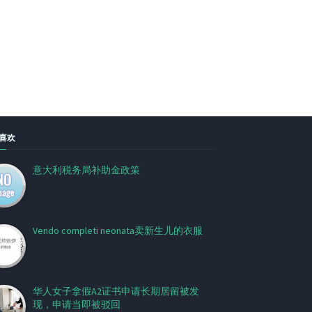
喜欢
意大利税务局补助金政策
Vendo completi neonata卖新生儿的衣服
华人女子拿假A2证书申请长期居留被发
现，申请当即被驳回