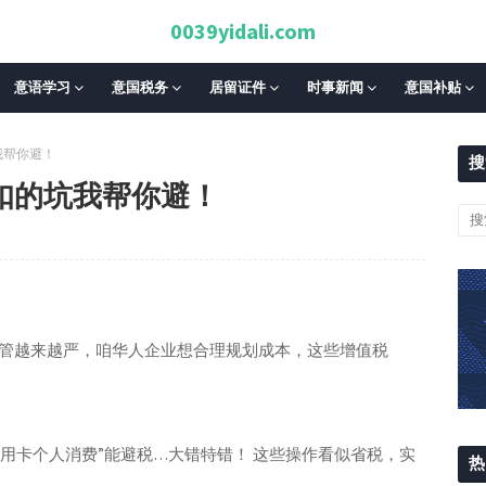
0039yidali.com
意语学习
意国税务
居留证件
时事新闻
意国补贴
我帮你避！
搜
抵扣的坑我帮你避！
务监管越来越严，咱华人企业想合理规划成本，这些增值税
信用卡个人消费”能避税…大错特错！ 这些操作看似省税，实
热