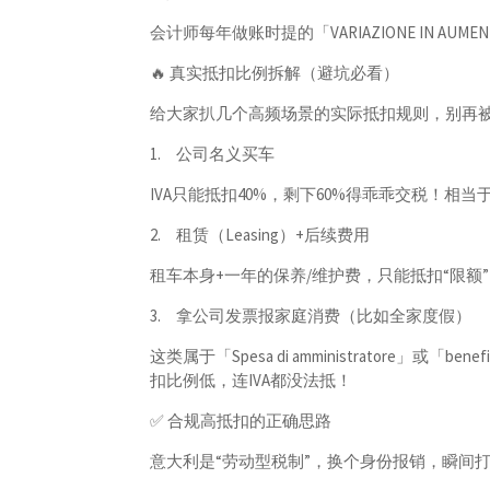
会计师每年做账时提的「VARIAZIONE IN 
🔥 真实抵扣比例拆解（避坑必看）
给大家扒几个高频场景的实际抵扣规则，别再被
1.
公司名义买车
IVA只能抵扣40%，剩下60%得乖乖交税！相当
2.
租赁（Leasing）+后续费用
租车本身+一年的保养/维护费，只能抵扣“限额”
3.
拿公司发票报家庭消费（比如全家度假）
这类属于「Spesa di amministratore」或「b
扣比例低，连IVA都没法抵！
✅ 合规高抵扣的正确思路
意大利是“劳动型税制”，换个身份报销，瞬间