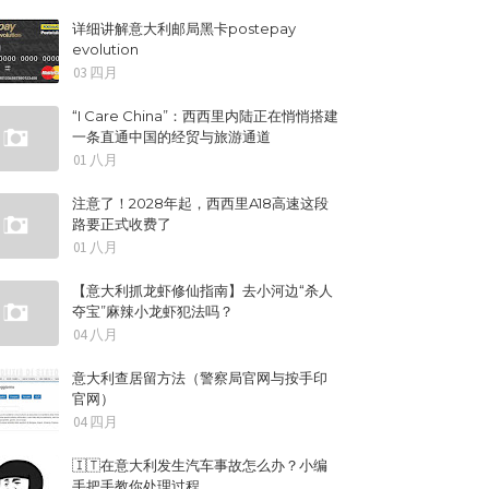
详细讲解意大利邮局黑卡postepay
evolution
03 四月
“I Care China”：西西里内陆正在悄悄搭建
一条直通中国的经贸与旅游通道
01 八月
注意了！2028年起，西西里A18高速这段
路要正式收费了
01 八月
【意大利抓龙虾修仙指南】去小河边“杀人
夺宝”麻辣小龙虾犯法吗？
04 八月
意大利查居留方法（警察局官网与按手印
官网）
04 四月
🇮🇹在意大利发生汽车事故怎么办？小编
手把手教你处理过程