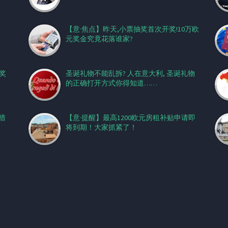
【意·焦点】昨天,小票抽奖首次开奖!10万欧
元奖金究竟花落谁家?
奖
圣诞礼物不能乱拆? 人在意大利, 圣诞礼物
的正确打开方式你得知道……
措
【意·提醒】最高1200欧元房租补贴申请即
将到期！大家抓紧了！