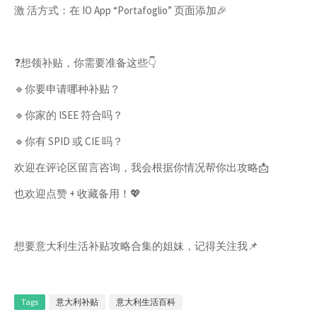
激 活方式：在 IO App “Portafoglio” 页面添加🎉
❓想领补贴，你需要准备这些👇
🔹你要申请哪种补贴？
🔹你家的 ISEE 符合吗？
🔹你有 SPID 或 CIE 吗？
欢迎在评论区留言咨询，我会根据你情况帮你出攻略📩
也欢迎点赞 + 收藏备用！💖
想要意大利生活补贴攻略合集的姐妹，记得关注我📌
Tags
意大利补贴
意大利生活百科