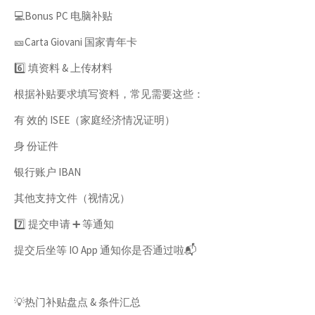
💻Bonus PC 电脑补贴
🎫Carta Giovani 国家青年卡
6️⃣ 填资料 & 上传材料
根据补贴要求填写资料，常见需要这些：
有 效的 ISEE（家庭经济情况证明）
身 份证件
银行账户 IBAN
其他支持文件（视情况）
7️⃣ 提交申请 ➕ 等通知
提交后坐等 IO App 通知你是否通过啦📬
💡热门补贴盘点 & 条件汇总