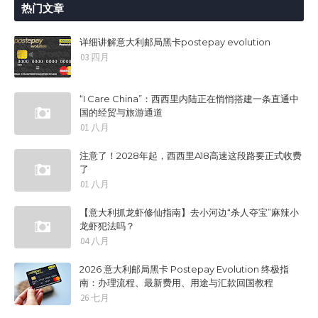
热门文章
详细讲解意大利邮局黑卡postepay evolution
03 四月
“I Care China”：西西里内陆正在悄悄搭建一条直通中
国的经贸与旅游通道
01 八月
注意了！2028年起，西西里A18高速这段路要正式收费
了
01 八月
【意大利抓龙虾修仙指南】去小河边“杀人夺宝”麻辣小
龙虾犯法吗？
04 八月
2026 意大利邮局黑卡 Postepay Evolution 终极指
南：办理流程、最新费用、用途与汇款回国教程
26 七月