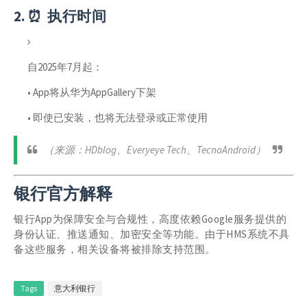
2. ⏰
执行时间
自
2025年7月起
：
• App将从
华为AppGallery
下架
• 即使已安装，也将
无法登录或正常使用
（来源：HDblog、Everyeye Tech、TecnoAndroid）
银行官方解释
银行App为保障
安全与合规性
，高度依赖Google服务提供的
身份认证、推送通知、加密安全
等功能。由于HMS系统不具
备这些服务，相关设备将
被排除支持范围
。
Tags
意大利银行