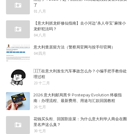
了
01 八月
【意大利抓龙虾修仙指南】去小河边“杀人夺宝”麻辣小
龙虾犯法吗？
04 八月
意大利查居留方法（警察局官网与按手印官网）
04 四月
🇮🇹在意大利发生汽车事故怎么办？小编手把手教你处
理过程
23 十二月
2026 意大利邮局黑卡 Postepay Evolution 终极指
南：办理流程、最新费用、用途与汇款回国教程
26 七月
花钱买头衔、回国割韭菜：为什么意大利华人商会在圈
里名声这么臭？
30 七月