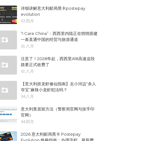
详细讲解意大利邮局黑卡postepay
evolution
03 四月
“I Care China”：西西里内陆正在悄悄搭建
一条直通中国的经贸与旅游通道
01 八月
注意了！2028年起，西西里A18高速这段
路要正式收费了
01 八月
【意大利抓龙虾修仙指南】去小河边“杀人
夺宝”麻辣小龙虾犯法吗？
04 八月
意大利查居留方法（警察局官网与按手印
官网）
04 四月
2026 意大利邮局黑卡 Postepay
Evolution 终极指南：办理流程、最新费