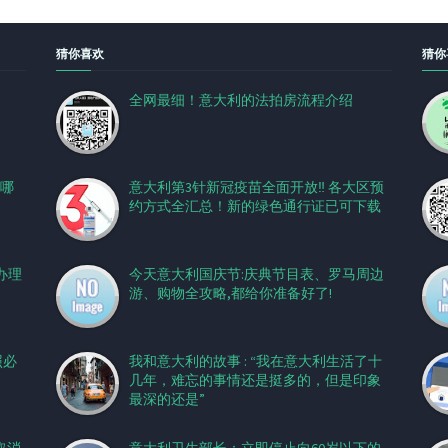
猜你喜欢
猜你
全网最细！意大利的法拍房流程介绍
看哪
意大利第3针新冠疫苗全面开放‼️ 各大区预
约方式全汇总！新的绿色通行证已可下载
办理
今天意大利国庆节:庆典节目表、罗马周边
游、购物全攻略,都给你准备好了!
照必
我和意大利的故事 : “我在意大利生活了十
几年，难忘的事情还是挺多的，但是印象
最深的还是”