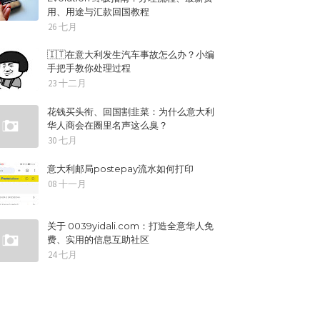
用、用途与汇款回国教程
26 七月
🇮🇹在意大利发生汽车事故怎么办？小编
手把手教你处理过程
23 十二月
花钱买头衔、回国割韭菜：为什么意大利
华人商会在圈里名声这么臭？
30 七月
意大利邮局postepay流水如何打印
08 十一月
关于 0039yidali.com：打造全意华人免
费、实用的信息互助社区
24 七月