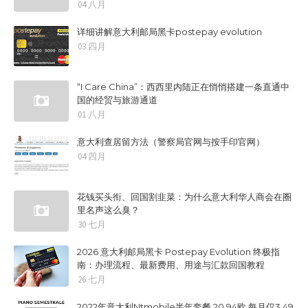
04 八月
详细讲解意大利邮局黑卡postepay evolution
03 四月
“I Care China”：西西里内陆正在悄悄搭建一条直通中
国的经贸与旅游通道
01 八月
意大利查居留方法（警察局官网与按手印官网）
04 四月
花钱买头衔、回国割韭菜：为什么意大利华人商会在圈
里名声这么臭？
30 七月
2026 意大利邮局黑卡 Postepay Evolution 终极指
南：办理流程、最新费用、用途与汇款回国教程
26 七月
2022年意大利Ntmobile半年套餐 20.94欧 每月仅3.49