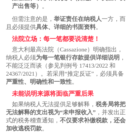
产出售等）
。
但需注意的是，
举证责任在纳税人
一方，而
且必须提供
具体、详细的书面资料
。
法院立场：每一笔都要说清楚！
意大利最高法院（Cassazione）明确指出，
纳税人必须
为每一笔银行存款提供详细说明
，
不能泛泛而谈（参见判例号 17413/2022 和
24367/2021）。若采用“推定反证”，必须具备
严重性、明确性和一致性
。
未能说明来源将面临严重后果
如果纳税人无法提供足够解释，
税务局将把
无法解释的支出视为“未申报收入”
，并发出正
式的税务稽查通知，
不仅要求补缴税款，还会
加收逃税罚款
。