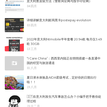
意大利查居留方法（警察局官网与按手印官网）
04 四月
详细讲解意大利邮局黑卡postepay evolution
03 四月
2022年意大利Ntmobile半年套餐 20.94欧 每月仅3.49
欧 30GB
13 三月
“I Care China”：西西里内陆正在悄悄搭建一条直通中
国的经贸与旅游通道
01 八月
夏日潜水体验及AIDA星级考试，定好你的日期出行
啦！！
19 八月
🇮🇹在意大利发生汽车事故怎么办？小编手把手教你处
理过程
23 十二月