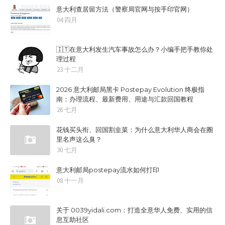
意大利查居留方法（警察局官网与按手印官网）
04 四月
🇮🇹在意大利发生汽车事故怎么办？小编手把手教你处
理过程
23 十二月
2026 意大利邮局黑卡 Postepay Evolution 终极指
南：办理流程、最新费用、用途与汇款回国教程
26 七月
花钱买头衔、回国割韭菜：为什么意大利华人商会在圈
里名声这么臭？
30 七月
意大利邮局postepay流水如何打印
08 十一月
关于 0039yidali.com：打造全意华人免费、实用的信
息互助社区