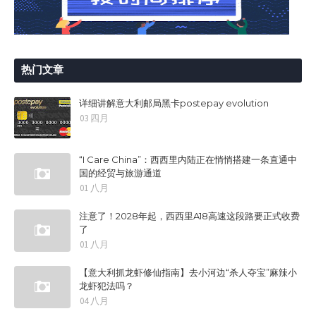
热门文章
详细讲解意大利邮局黑卡postepay evolution
03 四月
“I Care China”：西西里内陆正在悄悄搭建一条直通中
国的经贸与旅游通道
01 八月
注意了！2028年起，西西里A18高速这段路要正式收费
了
01 八月
【意大利抓龙虾修仙指南】去小河边“杀人夺宝”麻辣小
龙虾犯法吗？
04 八月