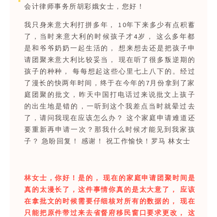
会计律师事务所胡彩娥女士，您好！
我只身来意大利打拼多年， 10年下来多少有点积蓄
了，当时来意大利的时候孩子才4岁， 这么多年都
是和爷爷奶奶一起生活的， 想来想去还是把孩子申
请团聚来意大利比较妥当， 现在听了很多叛逆期的
孩子的种种， 每每想起这些心里七上八下的。经过
了漫长的快两年时间，终于在今年的7月份拿到了家
庭团聚的批文，昨天中国打电话过来说批文上孩子
的出生地是错的，一听到这个我差点当时就晕过去
了，请问我现在应该怎么办？ 这个家庭申请难道还
要重新再申请一次？那我什么时候才能见到我家孩
子？ 急盼回复！ 感谢！ 祝工作愉快！罗马 林女士
林女士，你好！是的， 现在的家庭申请团聚时间是
真的太漫长了，这件事情你真的是太大意了， 应该
在拿批文的时候需要仔细核对所有的数据的， 现在
只能把原件带过来去省督府移民窗口要求更改， 这