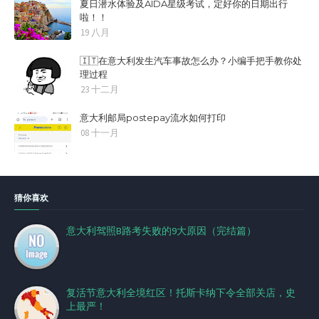
夏日潜水体验及AIDA星级考试，定好你的日期出行
啦！！
19 八月
🇮🇹在意大利发生汽车事故怎么办？小编手把手教你处
理过程
23 十二月
意大利邮局postepay流水如何打印
08 十一月
猜你喜欢
意大利驾照B路考失败的9大原因（完结篇）
复活节意大利全境红区！托斯卡纳下令全部关店，史
上最严！