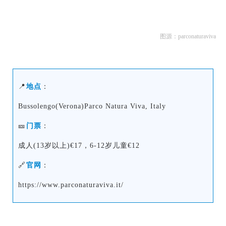
图源：parconaturaviva
📍
地点
：
Bussolengo(Verona)Parco Natura Viva, Italy
🎫
门票
：
成人(13岁以上)€17，6-12岁儿童€12
🔗
官网
：
https://www.parconaturaviva.it/