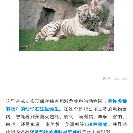
图源：lecornelle
这里是成功实现保存稀有和濒危物种的动物园，
有许多稀
有物种的幼仔在这里诞生
。在这个超12公顷面积的动物园
内，您能看到美国火烈鸟、鸵鸟、满洲鹤、羊驼、雪豹、
白虎、环尾狐猴、南美貘、美洲狮等
120种动物
，并且动
物园内还有
观赏动物的趣味导览路线
等您去发现哦。