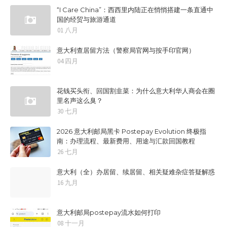
“I Care China”：西西里内陆正在悄悄搭建一条直通中
国的经贸与旅游通道
01 八月
意大利查居留方法（警察局官网与按手印官网）
04 四月
花钱买头衔、回国割韭菜：为什么意大利华人商会在圈
里名声这么臭？
30 七月
2026 意大利邮局黑卡 Postepay Evolution 终极指
南：办理流程、最新费用、用途与汇款回国教程
26 七月
意大利（全）办居留、续居留、相关疑难杂症答疑解惑
16 九月
意大利邮局postepay流水如何打印
08 十一月