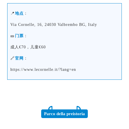
📍
地点
：
Via Cornelle, 16, 24030 Valbrembo BG, Italy
🎫
门票
：
成人€70，儿童€60
🔗
官网
：
https://www.lecornelle.it/?lang=en
Parco della preistoria