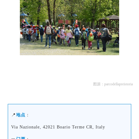
图源：parcodellapreistoria
📍
地点
：
Via Nazionale, 42021 Boario Terme CR, Italy