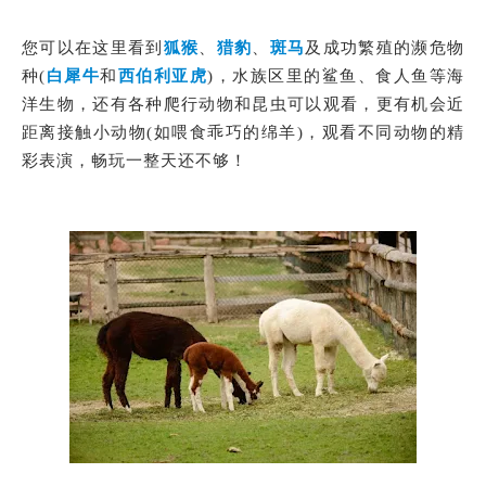
您可以在这里看到
狐猴
、
猎豹
、
斑马
及成功繁殖的濒危物
种(
白犀牛
和
西伯利亚虎
)，水族区里的鲨鱼、食人鱼等海
洋生物，还有各种爬行动物和昆虫可以观看，更有机会近
距离接触小动物(如喂食乖巧的绵羊)，观看不同动物的精
彩表演，畅玩一整天还不够！