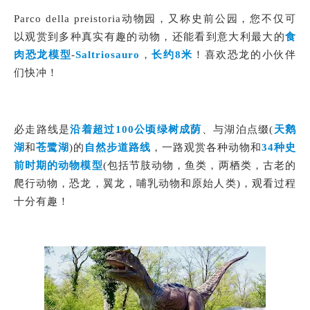
Parco della preistoria动物园，又称史前公园，您不仅可
以观赏到多种真实有趣的动物，还能看到意大利最大的
食
肉恐龙模型
-
Saltriosauro
，
长约8米
！喜欢恐龙的小伙伴
们快冲！
必走路线是
沿着超过100公顷绿树成荫
、与湖泊点缀(
天鹅
湖
和
苍鹭湖
)的
自然步道路线
，一路观赏各种动物和
34种史
前时期的动物模型
(包括节肢动物，鱼类，两栖类，古老的
爬行动物，恐龙，翼龙，哺乳动物和原始人类)，观看过程
十分有趣！