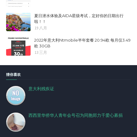
夏日潜水体验及AIDA星级考试，定好你的日期出行
啦！！
19 八月
2022年意大利Ntmobile半年套餐 20.94欧 每月仅3.49
欧 30GB
13 三月
猜你喜欢
意大利残疾证
西西里华侨华人青年会号召为同胞郑力千爱心募捐