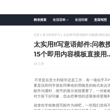
精准搜索
生活百科
生活问答
意国驾照
主页
意大利语学习
太实用!!写意语邮件:问教授/求职/
太实用!!写意语邮件:问教
15个即用内容模板直接用
15 三月
不管是在意大利留学还是工作，有一项似乎不
要是说和同学朋友同事啥的用随意的格式表达
邮件沟通时，细节的展示就很重要了。一封彬
对方留下好印象，也会把事情的进展推得更顺
就拿给学校教授写邮件为例吧，一些我们觉得