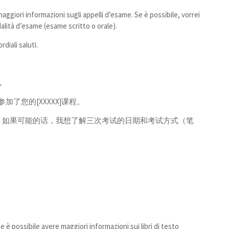
maggiori informazioni sugli appelli d’esame. Se è possibile, vorrei
odalità d’esame (esame scritto o orale).
diali saluti.
，
参加了您的[XXXXX]课程。
。如果可能的话，我想了解三次考试的日期和考试方式（笔
ibile avere maggiori informazioni sui libri di testo