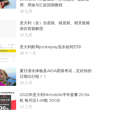
用、用途与汇款回国教程
26 七月
意大利（全）办居留、续居留、相关疑难
杂症答疑解惑
16 九月
意大利邮局postepay流水如何打印
08 十一月
夏日潜水体验及AIDA星级考试，定好你的
日期出行啦！！
19 八月
2022年意大利Ntmobile半年套餐 20.94
欧 每月仅3.49欧 30GB
13 三月