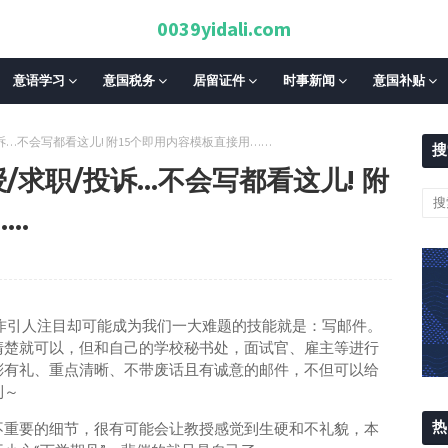
0039yidali.com
意语学习
意国税务
居留证件
时事新闻
意国补贴
投诉…不会写都看这儿! 附15个即用内容模板直接用……
搜
授/求职/投诉…不会写都看这儿! 附
……
咋引人注目却可能成为我们一大难题的技能就是：写邮件。
清楚就可以，但和自己的学校秘书处，面试官、雇主等进行
彬有礼、重点清晰、不带废话且有诚意的邮件，不但可以给
利～
热
不重要的细节，很有可能会让教授感觉到生硬和不礼貌，本