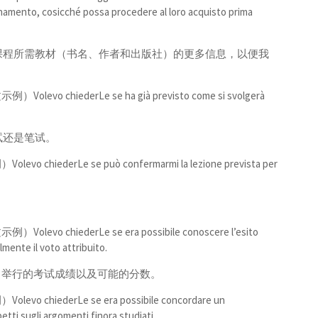
segnamento, cosicché possa procedere al loro acquisto prima
课程所需教材（书名、作者和出版社）的更多信息，以便我
hiederLe se ha già previsto come si svolgerà
试还是笔试。
erLe se può confermarmi la lezione prevista per
hiederLe se era possibile conoscere l’esito
lmente il voto attribuito.
XX] 举行的考试成绩以及可能的分数。
ederLe se era possibile concordare un
tti sugli argomenti finora studiati.