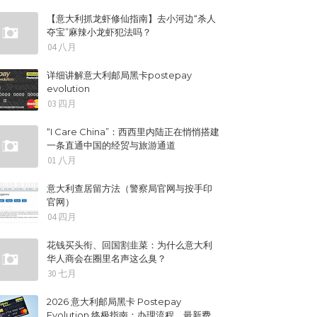
【意大利抓龙虾修仙指南】去小河边“杀人
夺宝”麻辣小龙虾犯法吗？
04 八月
详细讲解意大利邮局黑卡postepay
evolution
03 四月
“I Care China”：西西里内陆正在悄悄搭建
一条直通中国的经贸与旅游通道
01 八月
意大利查居留方法（警察局官网与按手印
官网）
04 四月
花钱买头衔、回国割韭菜：为什么意大利
华人商会在圈里名声这么臭？
30 七月
2026 意大利邮局黑卡 Postepay
Evolution 终极指南：办理流程、最新费