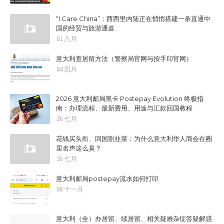
“I Care China”：西西里内陆正在悄悄搭建一条直通中
国的经贸与旅游通道
01 八月
意大利查居留方法（警察局官网与按手印官网）
04 四月
2026 意大利邮局黑卡 Postepay Evolution 终极指
南：办理流程、最新费用、用途与汇款回国教程
26 七月
花钱买头衔、回国割韭菜：为什么意大利华人商会在圈
里名声这么臭？
30 七月
意大利邮局postepay流水如何打印
08 十一月
意大利（全）办居留、续居留、相关疑难杂症答疑解惑