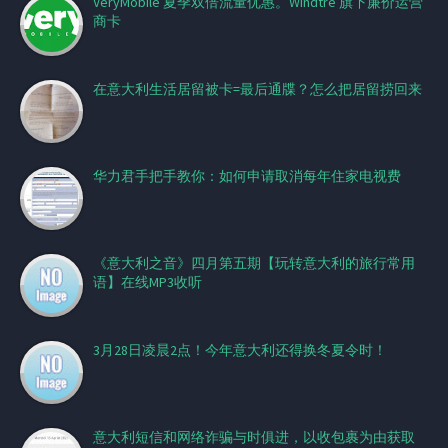
VeryMobile 夏季双倍流量优惠。Windtre 旗下廉价运营
商卡
在意大利生活居留被卡=最后通牒？怎么把居留捞回来
华力君手把手教你：如何申请取消每年住家电视费
《意大利之音》四月第五期【玩转意大利的旅行常用
语】在线MP3收听
3月28日凌晨2点！今年意大利还得换冬夏令时！
意大利短信和网络诈骗与时俱进，以收包裹为由获取