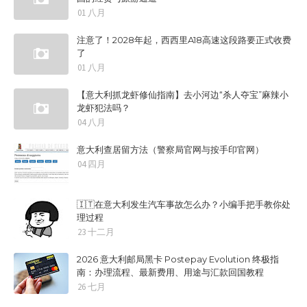
01 八月
注意了！2028年起，西西里A18高速这段路要正式收费
了
01 八月
【意大利抓龙虾修仙指南】去小河边“杀人夺宝”麻辣小
龙虾犯法吗？
04 八月
意大利查居留方法（警察局官网与按手印官网）
04 四月
🇮🇹在意大利发生汽车事故怎么办？小编手把手教你处
理过程
23 十二月
2026 意大利邮局黑卡 Postepay Evolution 终极指
南：办理流程、最新费用、用途与汇款回国教程
26 七月