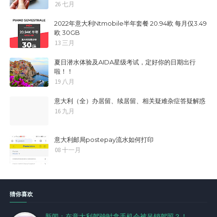
26 七月
2022年意大利Ntmobile半年套餐 20.94欧 每月仅3.49
欧 30GB
13 三月
夏日潜水体验及AIDA星级考试，定好你的日期出行
啦！！
19 八月
意大利（全）办居留、续居留、相关疑难杂症答疑解惑
16 九月
意大利邮局postepay流水如何打印
08 十一月
猜你喜欢
新闻：在意大利驾驶时拿手机会被吊销驾照？！