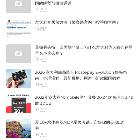
国的经贸与旅游通道
01 八月
意大利查居留方法（警察局官网与按手印官网）
04 四月
花钱买头衔、回国割韭菜：为什么意大利华人商会在圈
里名声这么臭？
30 七月
2026 意大利邮局黑卡 Postepay Evolution 终极指
南：办理流程、最新费用、用途与汇款回国教程
26 七月
2022年意大利Ntmobile半年套餐 20.94欧 每月仅3.49
欧 30GB
13 三月
夏日潜水体验及AIDA星级考试，定好你的日期出行
啦！！
19 八月