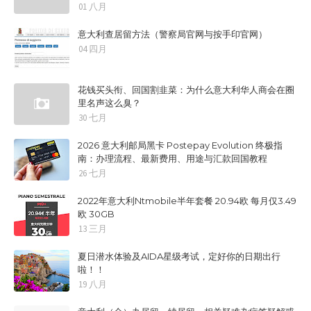
01 八月
意大利查居留方法（警察局官网与按手印官网）
04 四月
花钱买头衔、回国割韭菜：为什么意大利华人商会在圈
里名声这么臭？
30 七月
2026 意大利邮局黑卡 Postepay Evolution 终极指
南：办理流程、最新费用、用途与汇款回国教程
26 七月
2022年意大利Ntmobile半年套餐 20.94欧 每月仅3.49
欧 30GB
13 三月
夏日潜水体验及AIDA星级考试，定好你的日期出行
啦！！
19 八月