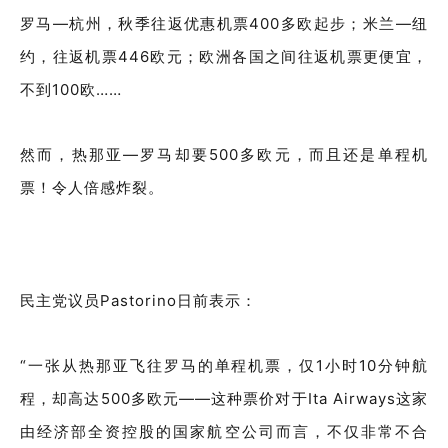
罗马—杭州，秋季往返优惠机票400多欧起步；米兰—纽
约，往返机票446欧元；欧洲各国之间往返机票更便宜，
不到100欧……
然而，热那亚—罗马却要500多欧元，而且还是单程机
票！令人倍感炸裂。
民主党议员Pastorino日前表示：
“一张从热那亚飞往罗马的单程机票，仅1小时10分钟航
程，却高达500多欧元——这种票价对于Ita Airways这家
由经济部全资控股的国家航空公司而言，不仅非常不合