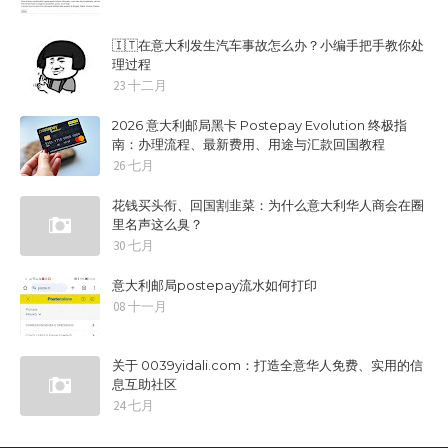
🇮🇹在意大利发生汽车事故怎么办？小编手把手教你处
理过程
23 十二月
2026 意大利邮局黑卡 Postepay Evolution 终极指
南：办理流程、最新费用、用途与汇款回国教程
26 七月
花钱买头衔、回国割韭菜：为什么意大利华人商会在圈
里名声这么臭？
30 七月
意大利邮局postepay流水如何打印
08 十一月
关于 0039yidali.com：打造全意华人免费、实用的信
息互助社区
24 七月