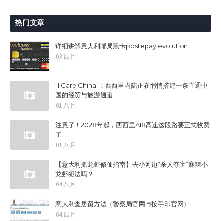
热门文章
详细讲解意大利邮局黑卡postepay evolution
03 四月
“I Care China”：西西里内陆正在悄悄搭建一条直通中
国的经贸与旅游通道
01 八月
注意了！2028年起，西西里A18高速这段路要正式收费
了
01 八月
【意大利抓龙虾修仙指南】去小河边“杀人夺宝”麻辣小
龙虾犯法吗？
04 八月
意大利查居留方法（警察局官网与按手印官网）
04 四月