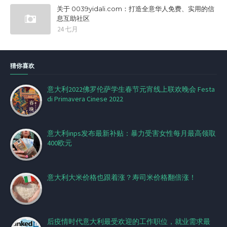
关于 0039yidali.com：打造全意华人免费、实用的信
息互助社区
24 七月
猜你喜欢
意大利2022佛罗伦萨学生春节元宵线上联欢晚会 Festa
di Primavera Cinese 2022
意大利inps发布最新补贴：暴力受害女性每月最高领取
400欧元
意大利大米价格也跟着涨？寿司米价格翻倍涨！
后疫情时代意大利最受欢迎的工作职位，就业需求最