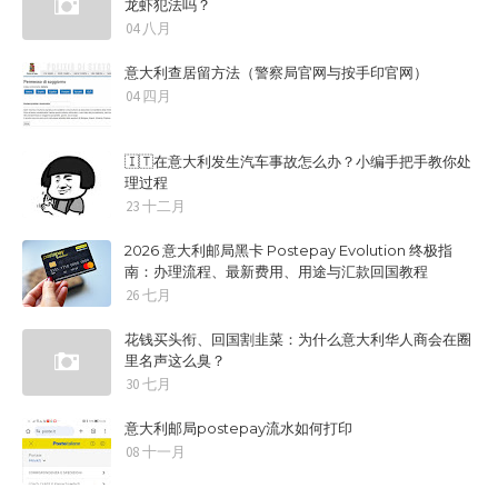
龙虾犯法吗？
04 八月
意大利查居留方法（警察局官网与按手印官网）
04 四月
🇮🇹在意大利发生汽车事故怎么办？小编手把手教你处
理过程
23 十二月
2026 意大利邮局黑卡 Postepay Evolution 终极指
南：办理流程、最新费用、用途与汇款回国教程
26 七月
花钱买头衔、回国割韭菜：为什么意大利华人商会在圈
里名声这么臭？
30 七月
意大利邮局postepay流水如何打印
08 十一月