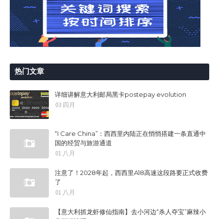
热门文章
详细讲解意大利邮局黑卡postepay evolution
03 四月
“I Care China”：西西里内陆正在悄悄搭建一条直通中
国的经贸与旅游通道
01 八月
注意了！2028年起，西西里A18高速这段路要正式收费
了
01 八月
【意大利抓龙虾修仙指南】去小河边“杀人夺宝”麻辣小