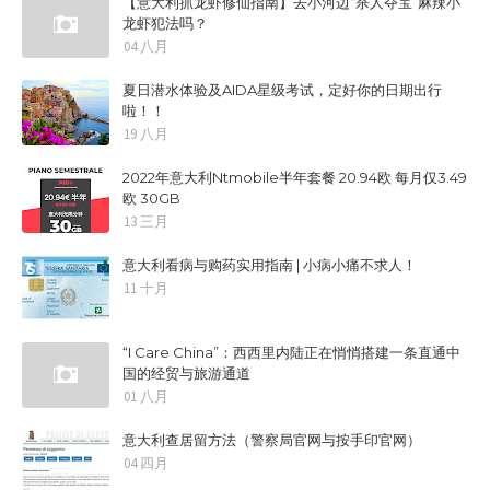
【意大利抓龙虾修仙指南】去小河边“杀人夺宝”麻辣小
龙虾犯法吗？
04 八月
夏日潜水体验及AIDA星级考试，定好你的日期出行
啦！！
19 八月
2022年意大利Ntmobile半年套餐 20.94欧 每月仅3.49
欧 30GB
13 三月
意大利看病与购药实用指南 | 小病小痛不求人！
11 十月
“I Care China”：西西里内陆正在悄悄搭建一条直通中
国的经贸与旅游通道
01 八月
意大利查居留方法（警察局官网与按手印官网）
04 四月