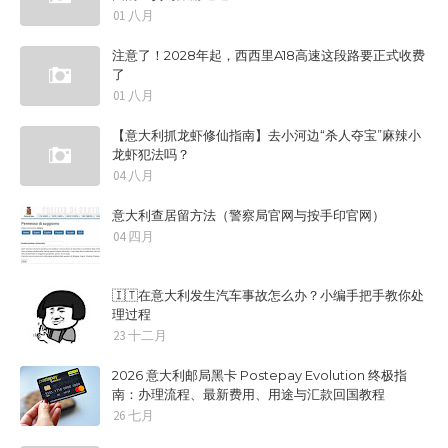
01 八月
注意了！2028年起，西西里A18高速这段路要正式收费
了
01 八月
【意大利抓龙虾修仙指南】去小河边“杀人夺宝”麻辣小
龙虾犯法吗？
04 八月
意大利查居留方法（警察局官网与按手印官网）
04 四月
🇮🇹在意大利发生汽车事故怎么办？小编手把手教你处
理过程
23 十二月
2026 意大利邮局黑卡 Postepay Evolution 终极指
南：办理流程、最新费用、用途与汇款回国教程
26 七月