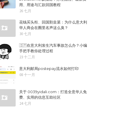
用、用途与汇款回国教程
26 七月
花钱买头衔、回国割韭菜：为什么意大利
华人商会在圈里名声这么臭？
30 七月
🇮🇹在意大利发生汽车事故怎么办？小编
手把手教你处理过程
23 十二月
意大利邮局postepay流水如何打印
08 十一月
关于 0039yidali.com：打造全意华人免
费、实用的信息互助社区
24 七月