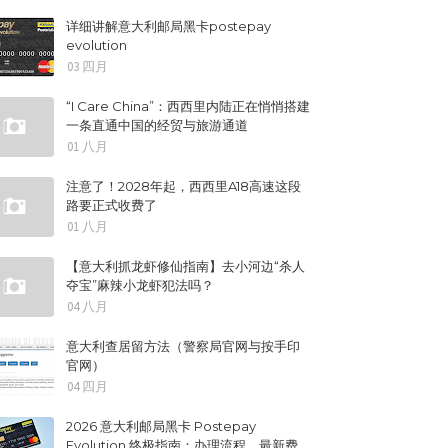
详细讲解意大利邮局黑卡postepay
evolution
03 四月
“I Care China”：西西里内陆正在悄悄搭建
一条直通中国的经贸与旅游通道
01 八月
注意了！2028年起，西西里A18高速这段
路要正式收费了
01 八月
【意大利抓龙虾修仙指南】去小河边“杀人
夺宝”麻辣小龙虾犯法吗？
04 八月
意大利查居留方法（警察局官网与按手印
官网）
04 四月
2026 意大利邮局黑卡 Postepay
Evolution 终极指南：办理流程、最新费