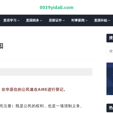
0039yidali.com
意语学习
意国税务
居留证件
时事新闻
意国补贴
搜
知
：
在华居住的公民速在AIRE进行登记。
公民注册）既是公民的权利，也是一项强制义务。
热