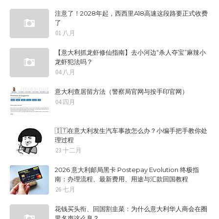
注意了！2028年起，西西里A18高速这段路要正式收费
了
01 八月
【意大利抓龙虾修仙指南】去小河边“杀人夺宝”麻辣小
龙虾犯法吗？
04 八月
意大利查居留方法（警察局官网与按手印官网）
04 四月
🇮🇹在意大利发生汽车事故怎么办？小编手把手教你处
理过程
23 十二月
2026 意大利邮局黑卡 Postepay Evolution 终极指
南：办理流程、最新费用、用途与汇款回国教程
26 七月
花钱买头衔、回国割韭菜：为什么意大利华人商会在圈
里名声这么臭？