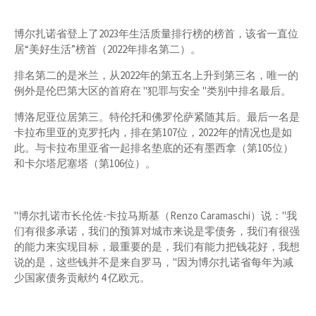
博尔扎诺省登上了2023年生活质量排行榜的榜首，该省一直位
居“美好生活”榜首（2022年排名第二）。
排名第二的是米兰，从2022年的第五名上升到第三名，唯一的
例外是伦巴第大区的首府在 "犯罪与安全 "类别中排名最后。
博洛尼亚位居第三。特伦托和佛罗伦萨紧随其后。最后一名是
卡拉布里亚的克罗托内，排在第107位，2022年的情况也是如
此。与卡拉布里亚省一起排名垫底的还有墨西拿（第105位）
和卡尔塔尼塞塔（第106位）。
"博尔扎诺市长伦佐-卡拉马斯基（Renzo Caramaschi）说："我
们有很多承诺，我们的预算对城市来说是零债务，我们有很强
的能力来实现目标，最重要的是，我们有能力把钱花好，我想
说的是，这些钱并不是来自罗马，"因为博尔扎诺省每年为减
少国家债务贡献约 4 亿欧元。