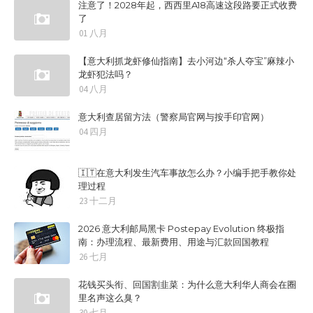
注意了！2028年起，西西里A18高速这段路要正式收费
了
01 八月
【意大利抓龙虾修仙指南】去小河边“杀人夺宝”麻辣小
龙虾犯法吗？
04 八月
意大利查居留方法（警察局官网与按手印官网）
04 四月
🇮🇹在意大利发生汽车事故怎么办？小编手把手教你处
理过程
23 十二月
2026 意大利邮局黑卡 Postepay Evolution 终极指
南：办理流程、最新费用、用途与汇款回国教程
26 七月
花钱买头衔、回国割韭菜：为什么意大利华人商会在圈
里名声这么臭？
30 七月