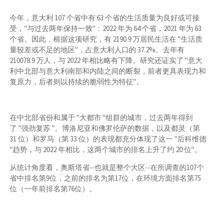
今年，意大利 107 个省中有 63 个省的生活质量为良好或可接
受，"与过去两年保持一致"：2022 年为 64 个省，2021 年为 63
个省。因此，根据这项研究，有 2190.9 万居民生活在 "生活质
量较差或不足的地区"，占意大利人口的 37.2%。去年有
210078.9 万人，与 2022 年相比略有下降。研究还证实了 "意大
利中北部与意大利南部和内陆之间的断裂，前者更具表现力和
复原力，后者则以持续的脆弱性为特征"。
在中北部省份和属于 "大都市 "组群的城市，过去两年得到
了 "强劲复苏 "。博洛尼亚和佛罗伦萨的数据，以及都灵（第
31 位）和罗马（第 33 位）的表现都充分体现了这一 "后科维德
"趋势，与 2022 年相比，这两个城市的排名上升了约 20 位"。
从统计角度看，奥斯塔省--也就是整个大区--在所调查的107个
省中排名第9位，之前的排名为第17位，在环境方面排名第75
位（一年前排名第76位）。