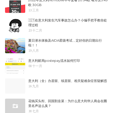
2022年意大利Ntmobile半年套餐 20.94欧 每月仅3.49
欧 30GB
13 三月
🇮🇹在意大利发生汽车事故怎么办？小编手把手教你处
理过程
23 十二月
夏日潜水体验及AIDA星级考试，定好你的日期出行
啦！！
19 八月
意大利邮局postepay流水如何打印
08 十一月
意大利（全）办居留、续居留、相关疑难杂症答疑解惑
16 九月
花钱买头衔、回国割韭菜：为什么意大利华人商会在圈
里名声这么臭？
30 七月