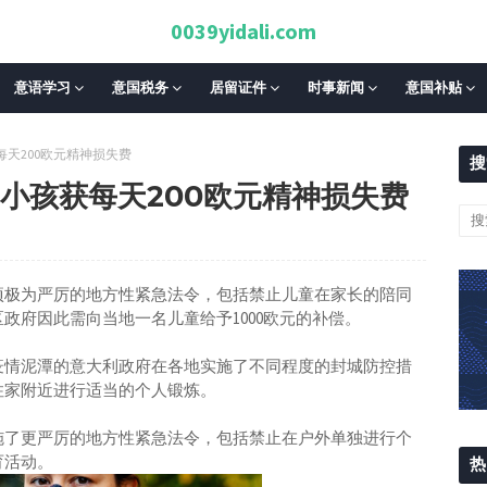
0039yidali.com
意语学习
意国税务
居留证件
时事新闻
意国补贴
每天200欧元精神损失费
搜
,小孩获每天200欧元精神损失费
项极为严厉的地方性紧急法令，包括禁止儿童在家长的陪同
政府因此需向当地一名儿童给予1000欧元的补偿。
陷新冠疫情泥潭的意大利政府在各地实施了不同程度的封城防控措
住家附近进行适当的个人锻炼。
施了更严厉的地方性紧急法令，包括禁止在户外单独进行个
育活动。
热