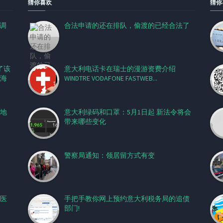
猜你喜欢
猜你
线调
合法申请的还在排队，偷渡的已经合法了
了该
意大利电话卡在瑞士的漫游资费介绍
海
WINDTRE VODAFONE FASTWEB...
地
意大利绿码和口罩：5月1日起 新法令将会
带来哪些变化
警察局通知：领居留方式有变
医
手把手教你网上预约意大利税务局的追债
部门!