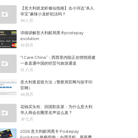
【意大利抓龙虾修仙指南】去小河边“杀人
夺宝”麻辣小龙虾犯法吗？
04 八月
详细讲解意大利邮局黑卡postepay
evolution
03 四月
“I Care China”：西西里内陆正在悄悄搭建
一条直通中国的经贸与旅游通道
01 八月
意大利查居留方法（警察局官网与按手印
官网）
04 四月
花钱买头衔、回国割韭菜：为什么意大利
华人商会在圈里名声这么臭？
30 七月
2026 意大利邮局黑卡 Postepay
Evolution 终极指南：办理流程、最新费