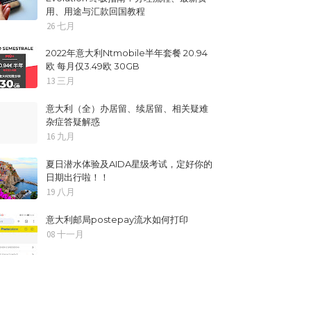
用、用途与汇款回国教程
26 七月
2022年意大利Ntmobile半年套餐 20.94
欧 每月仅3.49欧 30GB
13 三月
意大利（全）办居留、续居留、相关疑难
杂症答疑解惑
16 九月
夏日潜水体验及AIDA星级考试，定好你的
日期出行啦！！
19 八月
意大利邮局postepay流水如何打印
08 十一月