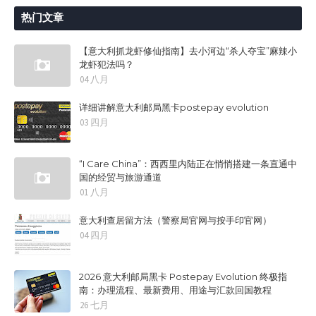
热门文章
【意大利抓龙虾修仙指南】去小河边“杀人夺宝”麻辣小
龙虾犯法吗？
04 八月
详细讲解意大利邮局黑卡postepay evolution
03 四月
“I Care China”：西西里内陆正在悄悄搭建一条直通中
国的经贸与旅游通道
01 八月
意大利查居留方法（警察局官网与按手印官网）
04 四月
2026 意大利邮局黑卡 Postepay Evolution 终极指
南：办理流程、最新费用、用途与汇款回国教程
26 七月