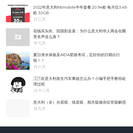
2022年意大利Ntmobile半年套餐 20.94欧 每月仅3.49
欧 30GB
13 三月
花钱买头衔、回国割韭菜：为什么意大利华人商会在圈
里名声这么臭？
30 七月
夏日潜水体验及AIDA星级考试，定好你的日期出行
啦！！
19 八月
🇮🇹在意大利发生汽车事故怎么办？小编手把手教你处
理过程
23 十二月
意大利（全）办居留、续居留、相关疑难杂症答疑解惑
16 九月