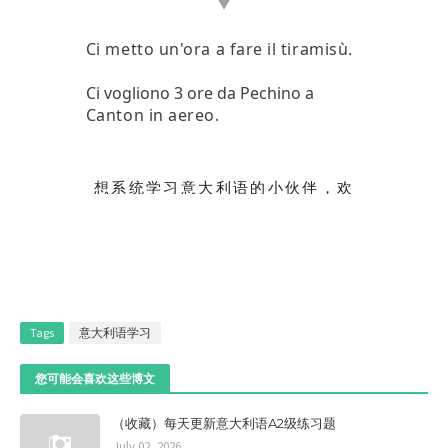
▼
Ci metto un'ora a fare il tiramisù.
Ci vogliono 3 ore da Pechino a
Canton in aereo.
想系统学习意大利语的小伙伴，欢
迎加入我们：
A1|A2|B1|B2|语
法|发音|听说读
等精品课程。
还有
一套
免费的意大利语零基础课程
可
帮小伙伴们轻松入门。
Tags
意大利语学习
您可能会喜欢这些博文
课程咨询请添加
珊珊微信：
shanshanzhang15
（收藏）每天更新意大利语A2级练习题
July 02, 2026