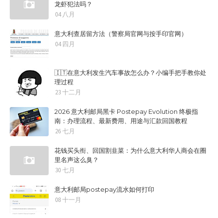
龙虾犯法吗？
04 八月
意大利查居留方法（警察局官网与按手印官网）
04 四月
🇮🇹在意大利发生汽车事故怎么办？小编手把手教你处
理过程
23 十二月
2026 意大利邮局黑卡 Postepay Evolution 终极指
南：办理流程、最新费用、用途与汇款回国教程
26 七月
花钱买头衔、回国割韭菜：为什么意大利华人商会在圈
里名声这么臭？
30 七月
意大利邮局postepay流水如何打印
08 十一月