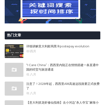
热门文章
详细讲解意大利邮局黑卡postepay evolution
03 四月
“I Care China”：西西里内陆正在悄悄搭建一条直通中
国的经贸与旅游通道
01 八月
注意了！2028年起，西西里A18高速这段路要正式收费
了
01 八月
【意大利抓龙虾修仙指南】去小河边“杀人夺宝”麻辣小