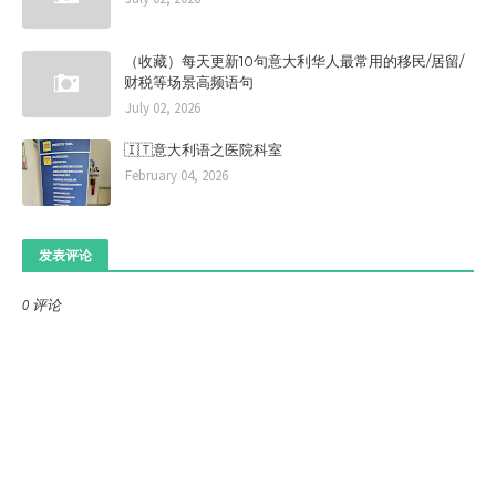
“意大利语教学：我们是认真，严
谨，负责的！”
Marco & 珊珊
（收藏）每天更新10句意大利华人最常用的移民/居留/
财税等场景高频语句
July 02, 2026
🇮🇹意大利语之医院科室
February 04, 2026
发表评论
0 评论