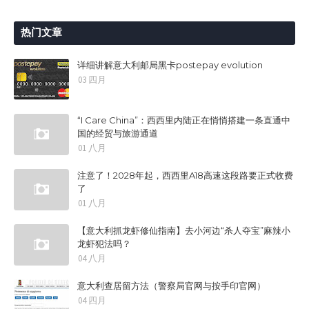
热门文章
详细讲解意大利邮局黑卡postepay evolution
03 四月
“I Care China”：西西里内陆正在悄悄搭建一条直通中
国的经贸与旅游通道
01 八月
注意了！2028年起，西西里A18高速这段路要正式收费
了
01 八月
【意大利抓龙虾修仙指南】去小河边“杀人夺宝”麻辣小
龙虾犯法吗？
04 八月
意大利查居留方法（警察局官网与按手印官网）
04 四月