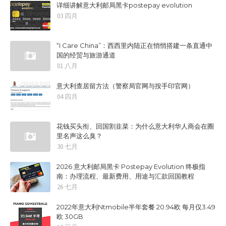
详细讲解意大利邮局黑卡postepay evolution
03 四月
“I Care China”：西西里内陆正在悄悄搭建一条直通中
国的经贸与旅游通道
01 八月
意大利查居留方法（警察局官网与按手印官网）
04 四月
花钱买头衔、回国割韭菜：为什么意大利华人商会在圈
里名声这么臭？
30 七月
2026 意大利邮局黑卡 Postepay Evolution 终极指
南：办理流程、最新费用、用途与汇款回国教程
26 七月
2022年意大利Ntmobile半年套餐 20.94欧 每月仅3.49
欧 30GB