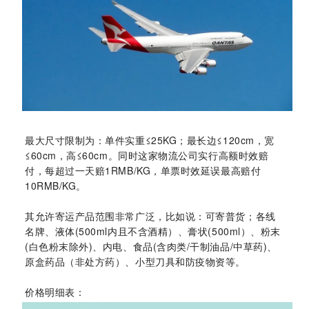
最大尺寸限制为：
单件实重
≤25KG
；最长边
≤120cm
，宽
≤60cm
，高
≤60cm
。
同时这家物流公司实行高额时效赔
付，
每超过一天赔
1RMB/KG
，单票时效延误最高赔付
10RMB/KG。
其允许寄运产品范围非常广泛，比如说：
可寄普货；各线
名牌、
液体
(500ml
内且不含酒精）、
膏状
(500ml
）、粉末
(
白色粉末除外
)、
内电、食品
(
含肉类
/
干制油品
/
中草药
)、
原盒药品（非处方药）、小型刀具和防疫物资等。
价格明细表：