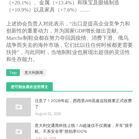
（
）、金属（
）和珠宝及眼镜制造
+20.1%
+13.4%
（
）以及家具（
）
+10.9%
+7.6%
……
上述协会负责人对此表示，
出口是提高企业竞争力和
“
创新性的重要动力，并为国家
增长做出贡献。
GDP
制鞋业都在努力夺回因疫情、消费下滑、俄乌
Marche
战争而失去的海外市场，它们比以往任何时候都更需要
扶持
，与此同时，当地制鞋业也展现出超强的灵活性
”
和生存能力。
Tags
意大利新闻
您可能会喜欢这些博文
注意了！2028年起，西西里A18高速这段路要正式收费
了
August 01, 2026
意大利交通黑科技上线！AI超速仪不仅测速，开车“摸手
机、不系安全带”抓拍率100%
July 24, 2026