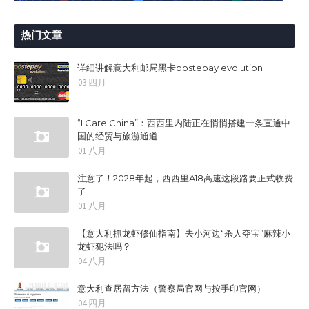
热门文章
详细讲解意大利邮局黑卡postepay evolution
03 四月
“I Care China”：西西里内陆正在悄悄搭建一条直通中
国的经贸与旅游通道
01 八月
注意了！2028年起，西西里A18高速这段路要正式收费
了
01 八月
【意大利抓龙虾修仙指南】去小河边“杀人夺宝”麻辣小
龙虾犯法吗？
04 八月
意大利查居留方法（警察局官网与按手印官网）
04 四月