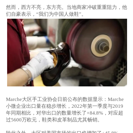
然而，西方不亮，东方亮。当地商家冲破重重阻力，他
们自豪表示，
我们为中国人做鞋
。
“
”
大区手工业协会日前公布的数据显示：
Marche
Marche
小微企业出口量在稳步增长，
年第一季度与
2022
2019
年同期相比，对华出口的数量增长了
，对应超
+84.8%
过
万欧元，鞋类和皮革制品尤其畅销。
5600
除此之外，大区对美国市场的出口也增加了
，