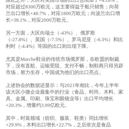
+45.8%
对应超过
万欧元，这主要得益于船只销售；向荷
8300
兰出口增长
，对应
万欧元；向波兰出口增
+40.7%
1800
长
，对应
万欧元。
+38.1%
2000
另一方面，大区向瑞士（
）、俄罗斯
-43%
（
）、英国（
）、罗马尼亚（
）和比
-27.8%
-7.5%
-6.3%
利时（
）等国的出口则出现下降。
-4.4%
尤其是
鞋业的传统市场俄罗斯，在欧盟的制裁
Marche
下，没有直航、运输受阻、支付不畅，制鞋商只得另辟
市场，努力生存，中国成为他们的出口亮点。
上述协会的数据还显示：与
年相比，今年上半年
2021
该大区小微企业最集中的行业（食品、时尚、木料、家
具、金属、印刷、珠宝和眼镜业等）出口平均增长
，增量约
亿欧元。
+20.3%
3.99
其中，时装领域（纺织、服装、鞋类）同比增长
，木料出口增长
，之后依次是食品
+29.9%
+22.7%