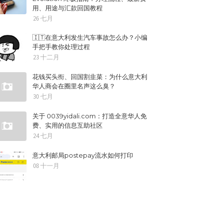
用、用途与汇款回国教程
26 七月
🇮🇹在意大利发生汽车事故怎么办？小编
手把手教你处理过程
23 十二月
花钱买头衔、回国割韭菜：为什么意大利
华人商会在圈里名声这么臭？
30 七月
关于 0039yidali.com：打造全意华人免
费、实用的信息互助社区
24 七月
意大利邮局postepay流水如何打印
08 十一月