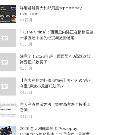
详细讲解意大利邮局黑卡postepay
evolution
03 四月
“I Care China”：西西里内陆正在悄悄搭建
一条直通中国的经贸与旅游通道
01 八月
注意了！2028年起，西西里A18高速这段
路要正式收费了
01 八月
【意大利抓龙虾修仙指南】去小河边“杀人
夺宝”麻辣小龙虾犯法吗？
04 八月
意大利查居留方法（警察局官网与按手印
官网）
04 四月
2026 意大利邮局黑卡 Postepay
Evolution 终极指南：办理流程、最新费