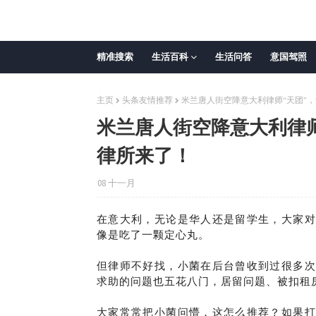
精准搜索
生活百科
生活问答
意国驾照
主页
头条友情推荐
米兰唐人街空降意大利律师“天团”，
米兰唐人街空降意大利律师
律所来了！
08 十一月
在意大利，无论是华人还是留学生，大家对
像是吃了一颗定心丸。
但律师不好找，小菌在后台曾收到过很多次
求助的问题也五花八门，居留问题、被扣租
大家常常把小菌问懵，这怎么推荐？如果打