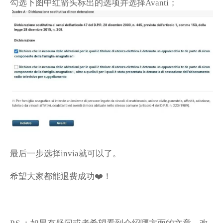
勾选下图中红箭头标出的选项并选择
；
Avanti
最后一步选择
就可以了。
invia
希望大家都能退费成功
❤️
！