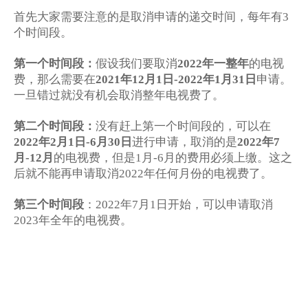
首先大家需要注意的是取消申请的递交时间，每年有
3
个时间段。
第一个时间段：
假设我们要取消
年一整年
的电视
2022
费，那么需要在
年
月
日
年
月
日
申请。
2021
12
1
-2022
1
31
一旦错过就没有机会取消整年电视费了。
第二个时间段：
没有赶上第一个时间段的，可以在
年
月
日
月
日
进行申请，取消的是
年
2022
2
1
-6
30
2022
7
月
月
的电视费，但是
月
月的费用必须上缴。这之
-12
1
-6
后就不能再申请取消
年任何月份的电视费了。
2022
第三个时间段
：
年
月
日开始，可以申请取消
2022
7
1
年全年的电视费。
2023