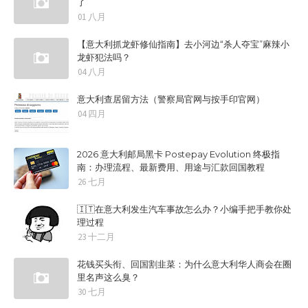
了
01 八月
【意大利抓龙虾修仙指南】去小河边“杀人夺宝”麻辣小
龙虾犯法吗？
04 八月
意大利查居留方法（警察局官网与按手印官网）
04 四月
2026 意大利邮局黑卡 Postepay Evolution 终极指
南：办理流程、最新费用、用途与汇款回国教程
26 七月
🇮🇹在意大利发生汽车事故怎么办？小编手把手教你处
理过程
23 十二月
花钱买头衔、回国割韭菜：为什么意大利华人商会在圈
里名声这么臭？
30 七月