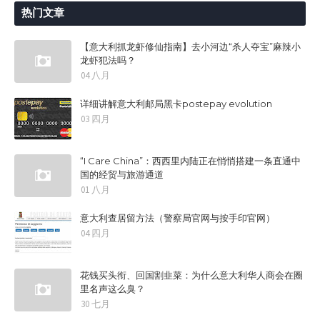
热门文章
【意大利抓龙虾修仙指南】去小河边“杀人夺宝”麻辣小
龙虾犯法吗？
04 八月
详细讲解意大利邮局黑卡postepay evolution
03 四月
“I Care China”：西西里内陆正在悄悄搭建一条直通中
国的经贸与旅游通道
01 八月
意大利查居留方法（警察局官网与按手印官网）
04 四月
花钱买头衔、回国割韭菜：为什么意大利华人商会在圈
里名声这么臭？
30 七月