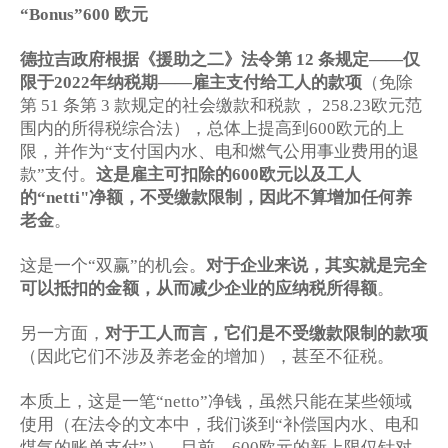
欧元
“Bonus”600
德拉吉政府根据《援助之二》法令第
12
条规定
——
仅
限于
2022
年纳税期
——
雇主支付给工人的款项
（免除
第
51
条第
3
款规定的社会缴款和税款，
258.23
欧元范
围内的所得税综合法），总体上提高到
600
欧元的上
限，并作为
“
支付国内水、电和燃气公用事业费用的退
款
”
支付。
这是雇主可扣除的
600
欧元以及工人
的
“netti"
净额，不受缴款限制，因此不算增加任何养
老金
。
这是一个
双赢
的机会。
对于企业来说，其实就是完全
“
”
可以抵扣的金额，从而减少企业的应纳税所得额
。
另一方面，
对于工人而言，它们是不受缴款限制的款项
（因此它们不涉及养老金的增加），甚至不征税。
本质上，这是一笔
净钱，虽然只能在某些领域
“netto”
使用（在法令的文本中，我们谈到
补偿国内水、电和
“
煤气的账单支付
）。目前，
欧元的新上限仅针对
”
600