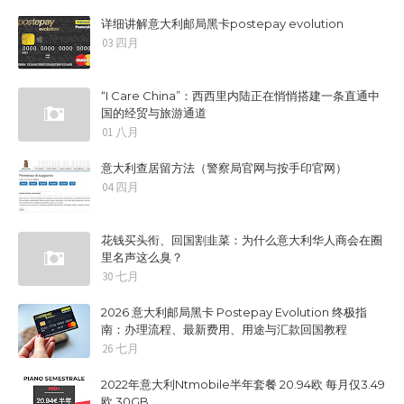
详细讲解意大利邮局黑卡postepay evolution
03 四月
“I Care China”：西西里内陆正在悄悄搭建一条直通中
国的经贸与旅游通道
01 八月
意大利查居留方法（警察局官网与按手印官网）
04 四月
花钱买头衔、回国割韭菜：为什么意大利华人商会在圈
里名声这么臭？
30 七月
2026 意大利邮局黑卡 Postepay Evolution 终极指
南：办理流程、最新费用、用途与汇款回国教程
26 七月
2022年意大利Ntmobile半年套餐 20.94欧 每月仅3.49
欧 30GB