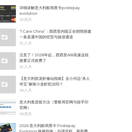
详细讲解意大利邮局黑卡postepay
evolution
03 四月
“I Care China”：西西里内陆正在悄悄搭建
一条直通中国的经贸与旅游通道
01 八月
注意了！2028年起，西西里A18高速这段
路要正式收费了
01 八月
【意大利抓龙虾修仙指南】去小河边“杀人
夺宝”麻辣小龙虾犯法吗？
04 八月
意大利查居留方法（警察局官网与按手印
官网）
04 四月
2026 意大利邮局黑卡 Postepay
Evolution 终极指南：办理流程、最新费