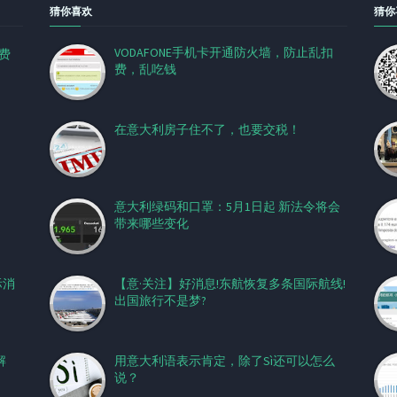
猜你喜欢
猜你
VODAFONE手机卡开通防火墙，防止乱扣
话费
费，乱吃钱
在意大利房子住不了，也要交税！
意大利绿码和口罩：5月1日起 新法令将会
带来哪些变化
际消
【意·关注】好消息!东航恢复多条国际航线!
出国旅行不是梦?
解
用意大利语表示肯定，除了Sì还可以怎么
说？