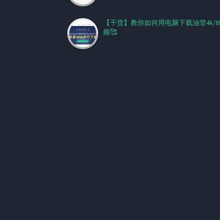
【干货】教你如何用电脑下载油管4k/8
频🥰