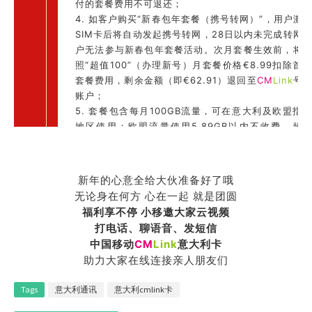
付的套餐费用不可退还；
4.
如客户购买“新春包年套餐（携号转网）”，用户激
SIM卡后将自动发起携号转网，28日以内未完成转网
户无法参与新春包年套餐活动。
次月套餐生效前，将
照“超值100”（办理新号）月套餐价格€8.99扣除首
套餐费用，剩余金额（即€62.91）退回至
CM
Link
号
账户；
5. 套餐包含每月100GB流量，可在意大利及欧盟指
地区使用；欧盟流量使用5.89GB以内不收费，超
5.89GB，除扣除套餐流量外，将额外收取0.00298
元/MB费用直至余额用尽；
6. 套餐包含每月无限分钟本地语音，可在意大利及指
新年的心意全给大伙准备好了哦
欧盟地区内拨打意大利及指定欧盟地区号码，接听
无论身在何方 心在一起 就是团圆
费，同时需要遵从公平使用原则；
福利享不停 小移邀大家云视频
7. 套餐包含每月200条本地短信，可在意大利及指定
打电话、聊语音、发短信
盟地区内发送至意大利及指定欧盟地区的号码，在此
中国移动
CM
Link
意大利卡
区接收免费。同时需要遵从公平使用原则；
助力大家在线连接亲人朋友们
8. 套餐包含每月1000分钟长途语音，可于意大利境
拨打中国内地及香港；
Tags
意大利通讯
意大利cmlink卡
9.
套餐赠送每月3GB漫游流量
，可在中国内地地区
用；