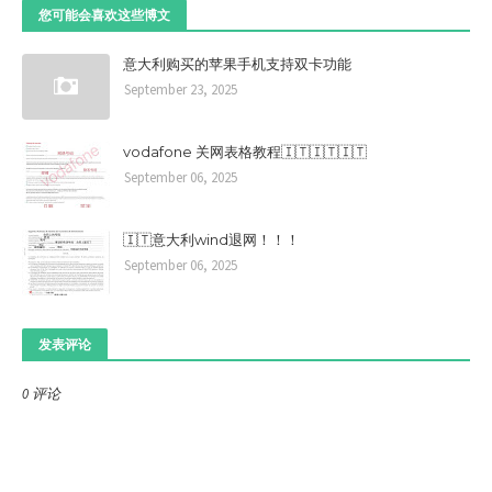
您可能会喜欢这些博文
10. 套餐赠送每月200分钟漫游语音，可在中国内地
打中国内地及意大利，以及接听电话；
意大利购买的苹果手机支持双卡功能
11. 所有价格均
已包含增值税IVA
(22%)
September 23, 2025
vodafone 关网表格教程🇮🇹🇮🇹🇮🇹
一卡多号 限时免费
September 06, 2025
1. 促销有效期至2022年6月30日。
2. 用户必须在促销期间入网，并成功开通“一卡多号”
🇮🇹意大利wind退网！！！
务。
September 06, 2025
3. 用户激活当月免费试用至 2022 年12月31日。
例子：如您于2022年2月3日入网激活免费“一卡多号”
务，可减免服务费使用至2022年12月31日。
发表评论
4.
CM
Link
保留此优惠的最终解释权。
0 评论