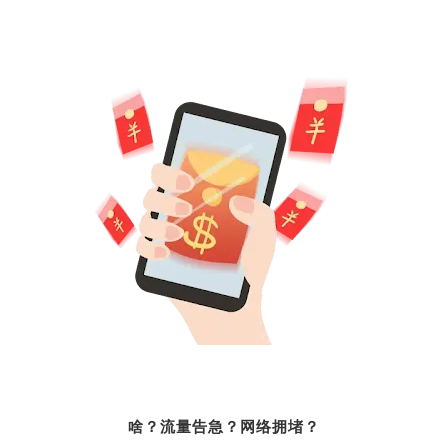
啥？流量告急？网络拥堵？