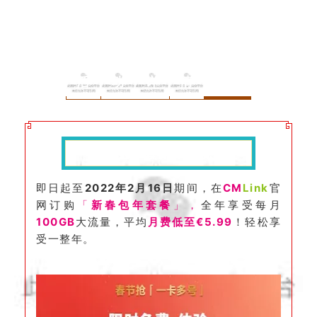
活
动
详
情
新春包年套餐
限时优惠
即日起至
2022年2月16
日
期间，在
CM
Link
官
网订购
「
新春包年套餐
」，
全年
享受每月
100GB
大流量，
平均
月费
低至€5.99
！轻松享
受一整年。