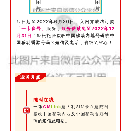
一卡多号 限时免费
即日起至
2022年6月30日
，入网并成功订购
「
一卡多号
」
服务，
服务费减免至2022年12
月31日
！
轻松托管接收
中国移动内地号码
或
中
国移动香港号码
的
短信及电话
，省钱又省心！
业务亮点
随时在线
一张
CM
Link
意大利SIM卡在意随时
0
1
接收中国移动内地及中国移动香港号
码的
短信及电话
。