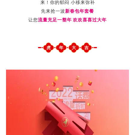
来！你的郁闷 小移来弥补
先来抢一波
新春包年套餐
让您
流量充足一整年 欢欢喜喜过大年
虎
年
大
吉