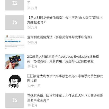
了
01 八月
【意大利抓龙虾修仙指南】去小河边“杀人夺宝”麻辣小
龙虾犯法吗？
04 八月
意大利查居留方法（警察局官网与按手印官网）
04 四月
2026 意大利邮局黑卡 Postepay Evolution 终极指
南：办理流程、最新费用、用途与汇款回国教程
26 七月
🇮🇹在意大利发生汽车事故怎么办？小编手把手教你处
理过程
23 十二月
花钱买头衔、回国割韭菜：为什么意大利华人商会在圈
里名声这么臭？
30 七月