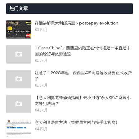
热门文章
详细讲解意大利邮局黑卡postepay evolution
03 四月
“I Care China”：西西里内陆正在悄悄搭建一条直通中
国的经贸与旅游通道
01 八月
注意了！2028年起，西西里A18高速这段路要正式收费
了
01 八月
【意大利抓龙虾修仙指南】去小河边“杀人夺宝”麻辣小
龙虾犯法吗？
04 八月
意大利查居留方法（警察局官网与按手印官网）
04 四月