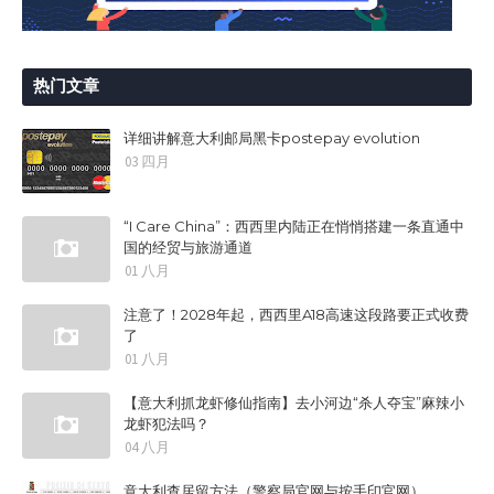
热门文章
详细讲解意大利邮局黑卡postepay evolution
03 四月
“I Care China”：西西里内陆正在悄悄搭建一条直通中
国的经贸与旅游通道
01 八月
注意了！2028年起，西西里A18高速这段路要正式收费
了
01 八月
【意大利抓龙虾修仙指南】去小河边“杀人夺宝”麻辣小
龙虾犯法吗？
04 八月
意大利查居留方法（警察局官网与按手印官网）