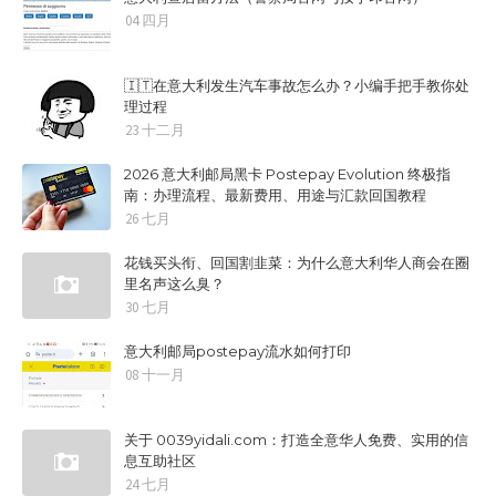
04 四月
🇮🇹在意大利发生汽车事故怎么办？小编手把手教你处
理过程
23 十二月
2026 意大利邮局黑卡 Postepay Evolution 终极指
南：办理流程、最新费用、用途与汇款回国教程
26 七月
花钱买头衔、回国割韭菜：为什么意大利华人商会在圈
里名声这么臭？
30 七月
意大利邮局postepay流水如何打印
08 十一月
关于 0039yidali.com：打造全意华人免费、实用的信
息互助社区
24 七月