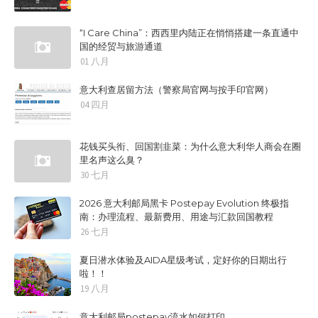
“I Care China”：西西里内陆正在悄悄搭建一条直通中
国的经贸与旅游通道
01 八月
意大利查居留方法（警察局官网与按手印官网）
04 四月
花钱买头衔、回国割韭菜：为什么意大利华人商会在圈
里名声这么臭？
30 七月
2026 意大利邮局黑卡 Postepay Evolution 终极指
南：办理流程、最新费用、用途与汇款回国教程
26 七月
夏日潜水体验及AIDA星级考试，定好你的日期出行
啦！！
19 八月
意大利邮局postepay流水如何打印