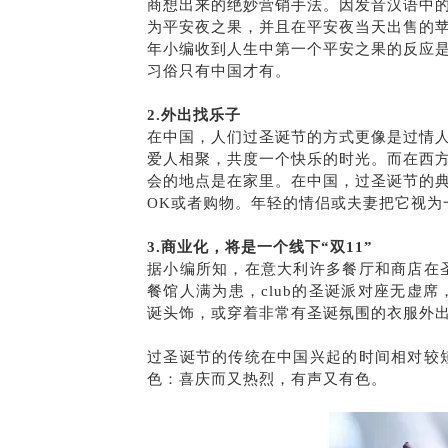
商想出来的绝妙营销手法。因发音汉语中的苹果
为平安夜之果，并且在平安夜当天出售的苹
年小编收到人生中第一个平安之果的反应是
习俗只有中国才有。
2.外出找乐子
在中国，人们过圣诞节的方式更像是过情
爱人相聚，共度一个快乐的时光。而在西
会的地点是在家里。在中国，过圣诞节的
OK或者购物。年轻的情侣或夫妻把它视为
3.商业化，将是一个线下“双11”
据小编所知，在意大利许多餐厅和商店在
餐馆人满为患，club的圣诞派对座无虚
诞头饰，或穿着非常有圣诞氛围的衣服外
过圣诞节的传统在中国兴起的时间相对较
色：喜庆而又热烈，有声又有色。