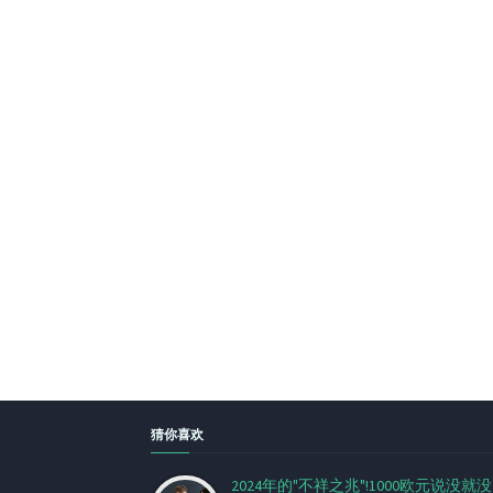
猜你喜欢
2024年的"不祥之兆"!1000欧元说没就没