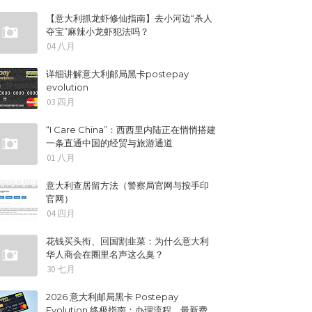
【意大利抓龙虾修仙指南】去小河边“杀人
夺宝”麻辣小龙虾犯法吗？
04 八月
详细讲解意大利邮局黑卡postepay
evolution
03 四月
“I Care China”：西西里内陆正在悄悄搭建
一条直通中国的经贸与旅游通道
01 八月
意大利查居留方法（警察局官网与按手印
官网）
04 四月
花钱买头衔、回国割韭菜：为什么意大利
华人商会在圈里名声这么臭？
30 七月
2026 意大利邮局黑卡 Postepay
Evolution 终极指南：办理流程、最新费