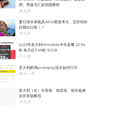
用、用途与汇款回国教程
26 七月
夏日潜水体验及AIDA星级考试，定好你的
日期出行啦！！
19 八月
2022年意大利Ntmobile半年套餐 20.94
欧 每月仅3.49欧 30GB
13 三月
意大利邮局postepay流水如何打印
08 十一月
意大利（全）办居留、续居留、相关疑难
杂症答疑解惑
16 九月