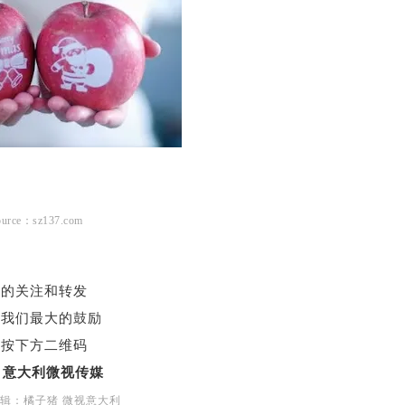
ource：sz137.com
您的关注和转发
对我们最大的鼓励
长按下方二维码
注
意大利微视传媒
辑：橘子猪 微视意大利