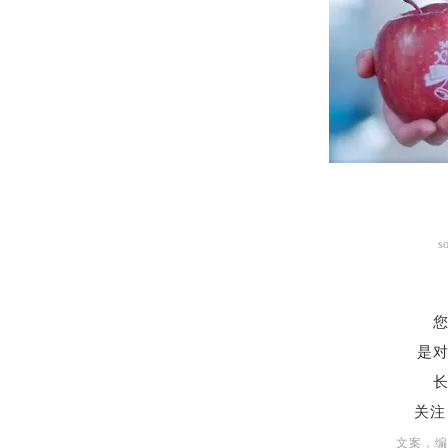
s
是
关
文案，编